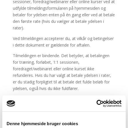
sessioner, foredrag/webinarer eller online kurser ved at
udfylde tilmeldingsformularen på hjemmesiden og
betaler for ydelsen enten på én gang eller ved at betale
den første rate (hvis du vælger at betale ydelsen i
rater).
Ved tilmeldingen accepterer du, at vilkår og betingelser
i dette dokument er gældende for aftalen.
Tilmeldingen er bindende. Det betyder, at betalingen
for træning, forløbet, 1:1 sessionen,
foredraget/webinaret eller online kurset ikke
refunderes. Hvis du har valgt at betale ydelsen i rater,
er du stadig forpligtet til at betale det fulde beløb for
ydelsen, også hvis du ikke fuldfører.
Hvis en rate ikke betales rettidigt tillægges et
rykkergebyr på kr. 100. Hvis der herefter stadig ikke
sker betaling som aftalt, forfalder det fulde beløb til
betaling straks.
Denne hjemmeside bruger cookies