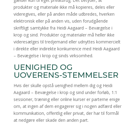
gælder kun til eget privatbrug. Det betyder, at
produkter og materiale ikke må kopieres, deles eller
videregives, eller på anden måde udbredes, hverken
elektronisk eller på anden vis, uden forudgående
skriftligt samtykke fra Heidi Aagaard – Bevægelse i
krop og sind. Produkter og materialer må heller ikke
videresælges til tredjemand eller udnyttes kommercielt
i direkte eller indirekte konkurrence med Heidi Aagaard
– Bevægelse i krop og sinds virksomhed.
UENIGHED OG
UOVERENS-STEMMELSER
Hvis der skulle opstå uenighed mellem dig og Heidi
Aagaard – Bevægelse i krop og sind under forløb, 1:1
sessioner, træning eller online kurser er parterne enige
om, at ingen af dem engagerer sig i nogen adfærd eller
kommunikation, offentlig eller privat, der har til formål
at nedgøre eller skade den anden part.