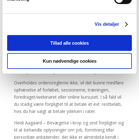
denne hjælp uden for Heidi Aagaard – Bevægelse i
krop og sind.
ORDENSREGLER OG
Vis detaljer
FORTROLIGHED
Når du deltager i forløb, 1:1 sessioner, træninger,
Tillad alle cookies
foredrag/webinarer eller online kurser hos Heidi
Aagaard – Bevægelse i krop og sind, forpligter du dig til
Kun nødvendige cookies
at omgås medarbejdere hos Heidi Aagaard –
Bevægelse i krop og sind respektfuldt og professionelt.
Overholdes ordensreglerne ikke, vil det kunne medføre
ophævelse af forløbet, sessionerne, træningen,
foredraget/webinaret eller online kursuset. I så fald vil
du stadig være forpligtet til at betale et evt. restbeløb,
hvis du har valgt at betale ydelsen i rater.
Heidi Aagaard – Bevægelse i krop og sind forpligter sig
til at behandle oplysninger om job, forretning eller
personlige anliggender, der ikke er almindelig kendt i