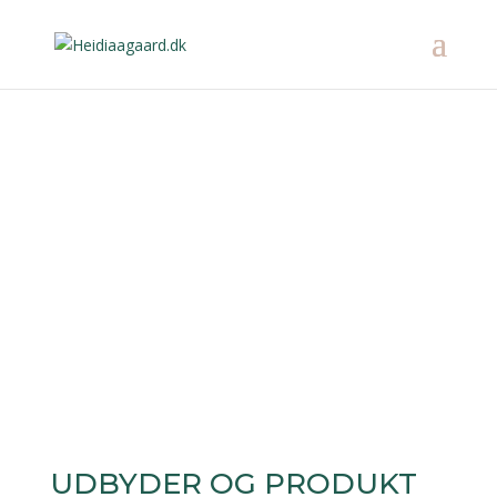
VILKÅR OG BETINGELSER
for træning,
mindfulnesscoaching forløb, 1:1
sessioner, foredrag og online
kurser hos Heidi aagaard –
bevægelse i krop og sind
UDBYDER OG PRODUKT